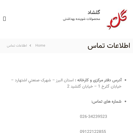
گلشاد
محصولات شوینده بهداشتی
اطلاعات تماس
Home
اطلاعات تماس
آدرس دفتر مرکزی و کارخانه :
استان البرز – شهرک صنعتي اشتهارد –
خيابان گلرخ 1 – خيابان گلشيد 2
شماره های تماس:
026-34239523
09122122855