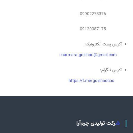
09902273376
09120087175
آدرس پست الکترونیک:
charmara.golshad@gmail.com
آدرس تلگرام:
https://t.me/golshadcoo
شرکت تولیدی چرم‌آرا