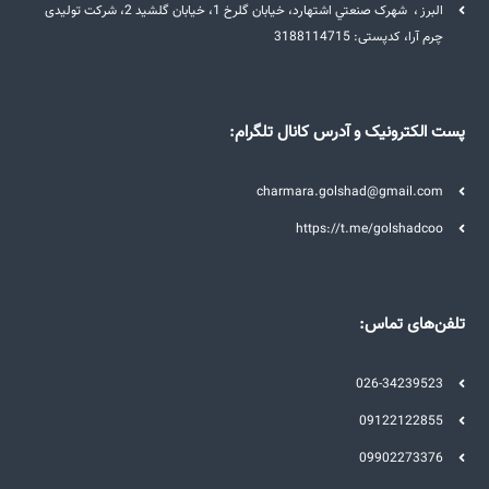
البرز ، شهرک صنعتي اشتهارد، خيابان گلرخ 1، خيابان گلشيد 2، شرکت تولیدی
چرم آرا، کدپستی: 3188114715
پست الکترونیک و آدرس کانال تلگرام:
charmara.golshad@gmail.com
https://t.me/golshadcoo
تلفن‌های تماس:
026-34239523
09122122855
09902273376