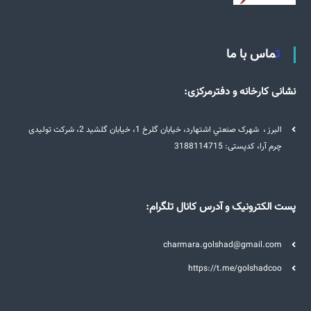
تماس با ما
نشانی کارخانه و دفترمرکزی:
البرز ، شهرک صنعتي اشتهارد، خيابان گلرخ 1، خيابان گلشيد 2، شرکت تولیدی
چرم آرا، کدپستی: 3188114715
پست الکترونیک و آدرس کانال تلگرام:
charmara.golshad@gmail.com
https://t.me/golshadcoo