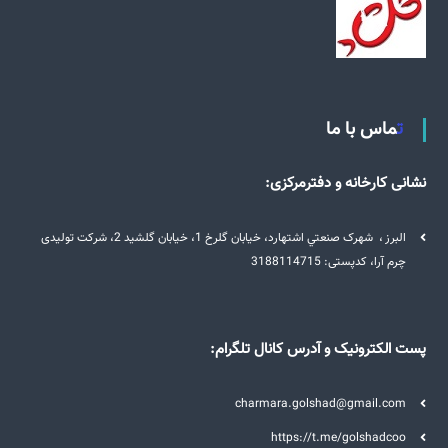
تماس با ما
نشانی کارخانه و دفترمرکزی:
البرز ، شهرک صنعتي اشتهارد، خيابان گلرخ 1، خيابان گلشيد 2، شرکت تولیدی
چرم آرا، کدپستی: 3188114715
پست الکترونیک و آدرس کانال تلگرام:
charmara.golshad@gmail.com
https://t.me/golshadcoo